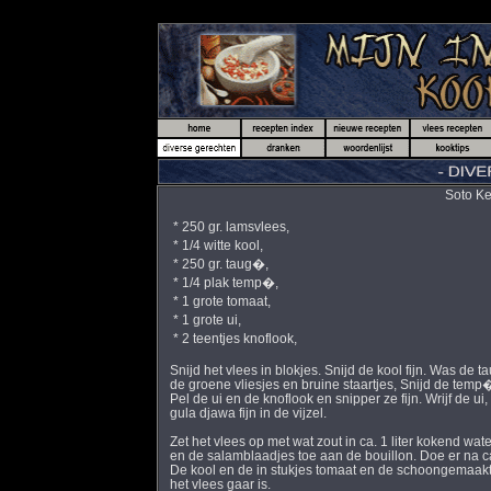
Soto Ke
* 250 gr. lamsvlees,
* 1/4 witte kool,
* 250 gr. taug�,
* 1/4 plak temp�,
* 1 grote tomaat,
* 1 grote ui,
* 2 teentjes knoflook,
Snijd het vlees in blokjes. Snijd de kool fijn. Was de 
de groene vliesjes en bruine staartjes, Snijd de temp� 
Pel de ui en de knoflook en snipper ze fijn. Wrijf de ui
gula djawa fijn in de vijzel.
Zet het vlees op met wat zout in ca. 1 liter kokend wa
en de salamblaadjes toe aan de bouillon. Doe er na c
De kool en de in stukjes tomaat en de schoongemaak
het vlees gaar is.