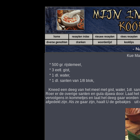
Kue Mang
* 500 gr. rijstemeel,
* 3 eetl. gist,
* 1 dl. water,
* 1 dl. santen van 1/8 blok,
Kneed een deeg van het meel met gist, water, 1dl. san
Roer er de overige santen en gula djawa door. Laat het
vervolgens in kommetjes en laat het deeg gaar worden
afgedekt zijn. Als ze gaar zijn, haalt U de gebakjes ui