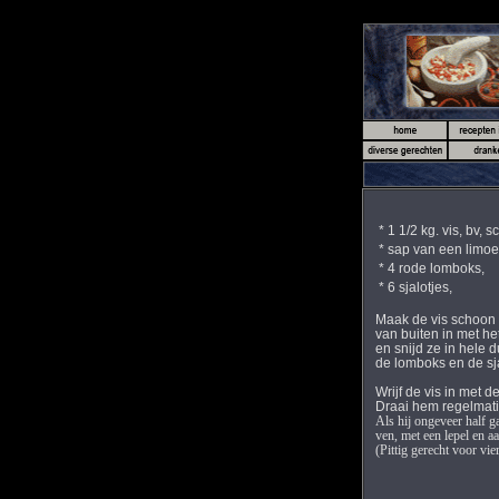
* 1 1/2 kg. vis, bv, s
* sap van een limoen 
* 4 rode lomboks,
* 6 sjalotjes,
Maak de vis schoon o
van buiten in met het
en snijd ze in hele du
de lomboks en de sjalo
Wrijf de vis in met d
Draai hem regelmati
Als hij ongeveer half ga
ven, met een lepel en aan
(Pittig gerecht voor vier