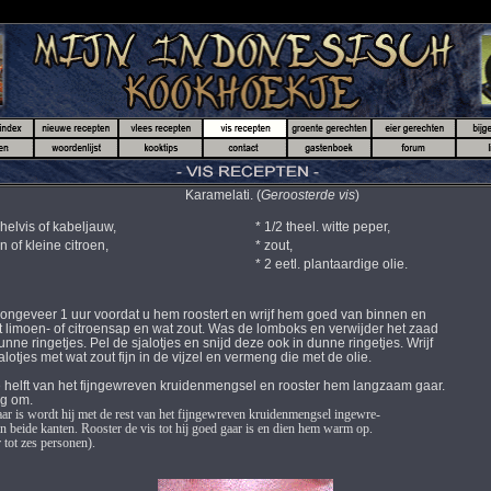
Karamelati. (
Geroosterde vis
)
chelvis of kabeljauw,
* 1/2 theel. witte peper,
of kleine citroen,
* zout,
* 2 eetl. plantaardige olie.
ngeveer 1 uur voordat u hem roostert en wrijf hem goed van binnen en
 limoen- of citroensap en wat zout. Was de lomboks en verwijder het zaad
nne ringetjes. Pel de sjalotjes en snijd deze ook in dunne ringetjes. Wrijf
tjes met wat zout fijn in de vijzel en vermeng die met de olie.
e helft van het fijngewreven kruidenmengsel en rooster hem langzaam gaar.
g om.
ar is wordt hij met de rest van het fijngewreven kruidenmengsel ingewre-
 beide kanten. Rooster de vis tot hij goed gaar is en dien hem warm op.
 tot zes personen).