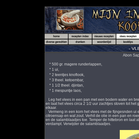
Abon Sapi
* 500 gr. magere runderlappen,
* 1 ui,
* 2 teentjes knoflook,
* 3 theel. ketoembar,
* 1 1/2 theel. djintan,
* 1 mespuntje laos,
Leg het vlees in een pan met een bodem water en bren
en laat het vlees circa 2 1/2 uur zachtjes stoven tot het
elkaar.
Vermeng in een kom het vlees met de fijngesnden ui en
citroensap en wat zout. Verhit de olie in een pan en ro
en de salamblaadjes toe. Temper de hittebron en laat al
verdampt. Verwijder de salamblaadjes.