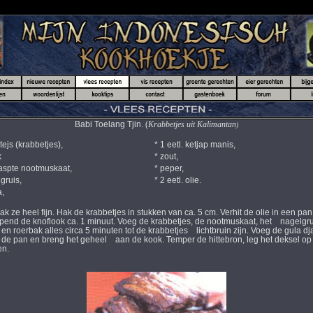
Babi Toelang Tjin.
(
Krabbetjes uit Kalimantan
)
ejs (krabbetjes),
* 1 eetl. ketjap manis,
k
* zout,
raspte nootmuskaat,
* peper,
gruis,
* 2 eetl. olie.
,
k ze heel fijn. Hak de krabbetjes in stukken van ca. 5 cm. Verhit de olie in een pan
end de knoflook ca. 1 minuut. Voeg de krabbetjes, de nootmuskaat, het nagelgru
n roerbak alles circa 5 minuten tot de krabbetjes lichtbruin zijn. Voeg de gula dj
in de pan en breng het geheel aan de kook. Temper de hittebron, leg het deksel op 
en.