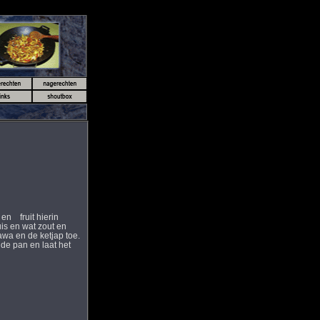
 en fruit hierin
is en wat zout en
awa en de ketjap toe.
de pan en laat het