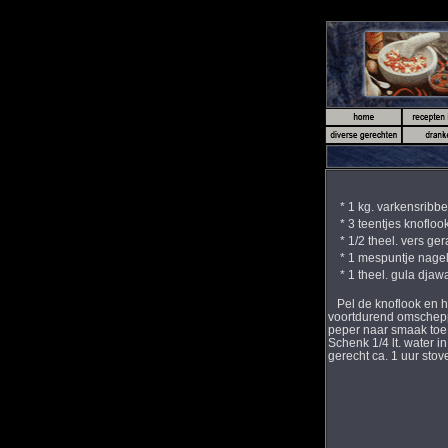
* 1 kg. varkensribbet
* 3 teentjes knofloo
* 1/2 theel. vers ge
* 1 mespuntje nagel
* 1 theel. gula djawa
Pel de knoflook en ha
voortdurend omschepp
peper naar smaak toe e
Schenk 1/4 lt. water 
gerecht ca. 1 uur stov