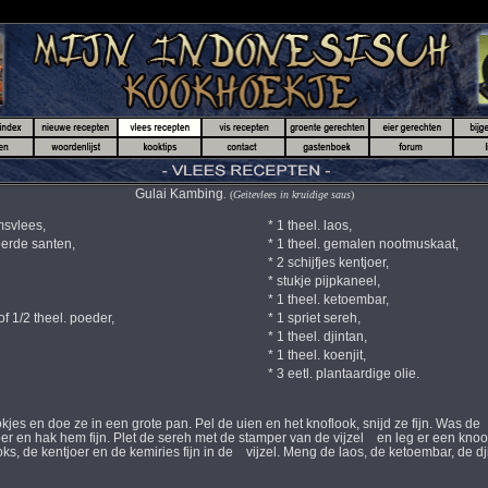
Gulai Kambing
. (
Geitevlees in kruidige saus
)
msvlees,
* 1 theel. laos,
erde santen,
* 1 theel. gemalen nootmuskaat,
* 2 schijfjes kentjoer,
* stukje pijpkaneel,
* 1 theel. ketoembar,
 1/2 theel. poeder,
* 1 spriet sereh,
* 1 theel. djintan,
* 1 theel. koenjit,
* 3 eetl. plantaardige olie.
kjes en doe ze in een grote pan. Pel de uien en het knoflook, snijd ze fijn. Was de
oer en hak hem fijn. Plet de sereh met de stamper van de vijzel en leg er een knoo
ks, de kentjoer en de kemiries fijn in de vijzel. Meng de laos, de ketoembar, de dj