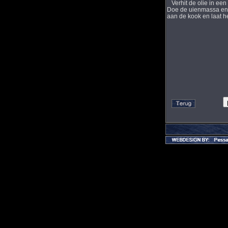
Verhit de olie in een
Doe de uienmassa en z
aan de kook en laat h