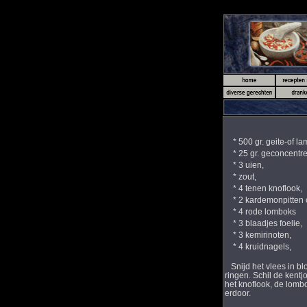
* 500 gr. geite-of la
* 25 gr. geconcentre
* 3 uien,
* zout,
* 4 tenen knoflook,
* 2 kardemonpitten of
* 4 rode lomboks
* 3 blaadjes foelie,
* 3 kemirinoten,
* 4 kruidnagels,
Snijd het vlees in blo
ringen. Schil de kentj
het knoflook, de lombo
erdoor.