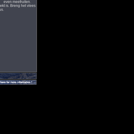
en even meefruiten.
kt is. Breng het vlees
us.