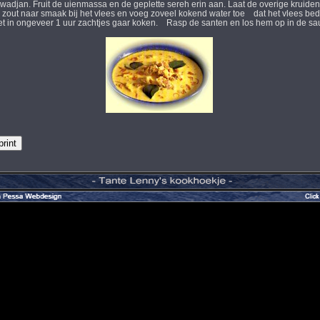
 wadjan. Fruit de uienmassa en de geplette sereh erin aan. Laat de overige kruid
out naar smaak bij het vlees en voeg zoveel kokend water toe dat het vlees bede
et in ongeveer 1 uur zachtjes gaar koken. Rasp de santen en los hem op in de sa