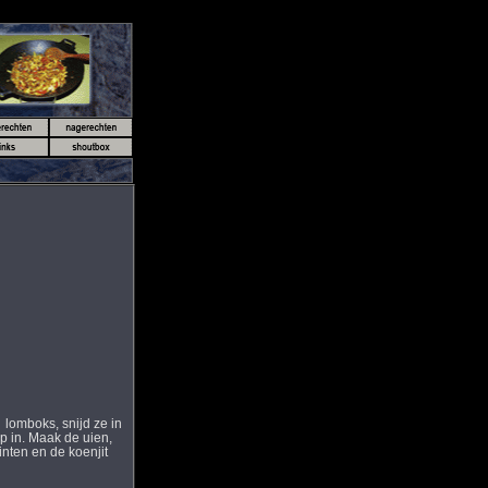
 lomboks, snijd ze in
p in. Maak de uien,
inten en de koenjit