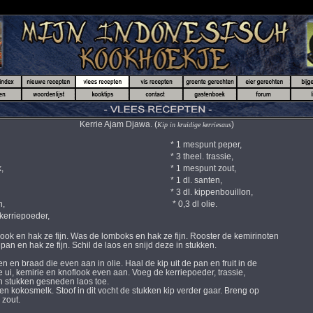
Kerrie Ajam Djawa. (
)
Kip in kruidige kerriesaus
*
1 mespunt peper,
*
3 theel. trassie
,
,
*
1 mespunt zout
,
*
1 dl. santen,
*
3 dl. kippenbouillon,
n,
* 0,3 dl olie.
kerriepoeder,
ook en hak ze fijn. Was de lomboks en hak ze fijn. Rooster de kemirinoten
n en hak ze fijn. Schil de laos en snijd deze in stukken.
n en braad die even aan in olie. Haal de kip uit de pan en fruit in de
ui, kemirie en knoflook even aan. Voeg de kerriepoeder, trassie,
 stukken gesneden laos toe.
n kokosmelk. Stoof in dit vocht de stukken kip verder gaar. Breng op
zout.