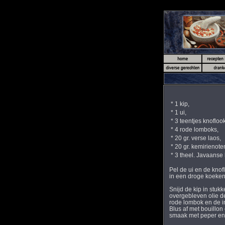
*
1 kip
,
* 1 ui,
*
3 teentjes knoflook
*
4 rode lomboks,
*
20 gr. verse laos,
*
20 gr. kemirienote
* 3 theel. Javaanse 
Pel de ui en de knofl
in een droge koekenpa
Snijd de kip in stukke
overgebleven olie de 
rode lombok en de in
Blus af met bouillon e
smaak met peper en 