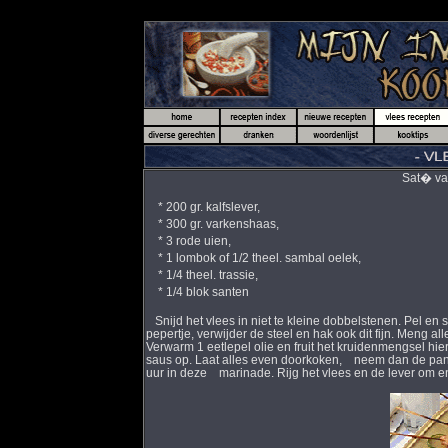
Sat� va
* 200 gr. kalfslever,
* 300 gr. varkenshaas,
* 3 rode uien,
* 1 lombok of 1/2 theel. sambal oelek,
* 1/4 theel. trassie,
* 1/4 blok santen
Snijd het vlees in niet te kleine dobbelstenen. Pel en
pepertje, verwijder de steel en hak ook dit fijn. Meng al
Verwarm 1 eetlepel olie en fruit het kruidenmengsel hi
saus op. Laat alles even doorkoken, neem dan de pan v
uur in deze marinade. Rijg het vlees en de lever om en 