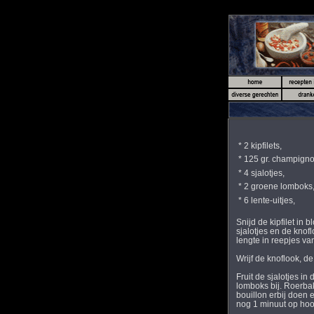
* 2 kipfilets,
* 125 gr. champigno
* 4 sjalotjes,
* 2 groene lomboks
* 6 lente-uitjes,
Snijd de kipfilet in b
sjalotjes en de knoflo
lengte in reepjes van 
Wrijf de knoflook, de t
Fruit de sjalotjes in
lomboks bij. Roerbak
bouillon erbij doen en
nog 1 minuut op hoog