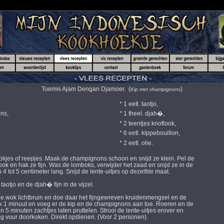
Toemis Ajam Dengan Djamoer. (
)
Kip met champignons
* 1 eetl. taotjo,
ns,
* 1 theel. djah�,
* 2 teentjes knoflook,
,
* 6 eetl. kippebouillon,
* 2 eetl. olie.
lokjes of reepjes. Maak de champignons schoon en snijd ze klein. Pel de
ok en hak ze fijn. Was de lomboks, verwijder het zaad en snijd ze in de
4 tot 5 centimeter lang. Snijd de lente-uitjes op dezelfde maat.
aotjo en de djah� fijn in de vijzel.
 de wok lichtbruin en doe daar het fijngewreven kruidenmengsel en de
 1 minuut en voeg er de kip en de champignons aan toe. Roeren en de
 5 minuten zachtjes laten pruttelen. Strooi de lente-uitjes erover en
 vuur doorkoken. Direkt opdienen. (Voor 2 personen).